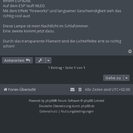
einem ESP8266.
Auf dem ESP läuft WLED.
Mit dem Effekt "Fireworks" und langsamer Geschwindigkeit sieh das
richtig cool aus!
Diese Lampe ist mein Nachtlicht im Schlafzimmer.
Eine zweite kommt jetzt dazu.
Durch das transparente Filament sind die Lichteffekte erst so richtig
schön!
Antworten
1 Beitrag • Seite
1
von
1
Gehe zu
Foren-Übersicht
Alle Zeiten sind
UTC+02:00
Powered by
phpBB
® Forum Software © phpBB Limited
Deutsche Übersetzung durch
phpBB.de
Datenschutz
|
Nutzungsbedingungen