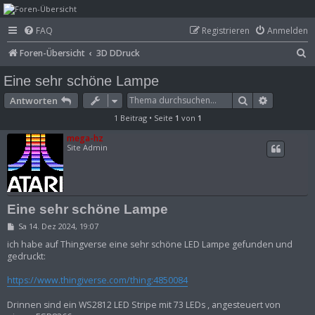
mega-hz - classic
FAQ
Registrieren
Anmelden
computer &
S
Foren-Übersicht
3D DDruck
electronics
u
Eine sehr schöne Lampe
c
Suche
Erweitert
Antworten
h
1 Beitrag • Seite
1
von
1
e
mega-hz
Site Admin
Eine sehr schöne Lampe
B
Sa 14. Dez 2024, 19:07
e
i
ich habe auf Thingverse eine sehr schöne LED Lampe gefunden und
t
gedruckt:
r
a
https://www.thingiverse.com/thing:4850084
g
Drinnen sind ein WS2812 LED Stripe mit 73 LEDs , angesteuert von