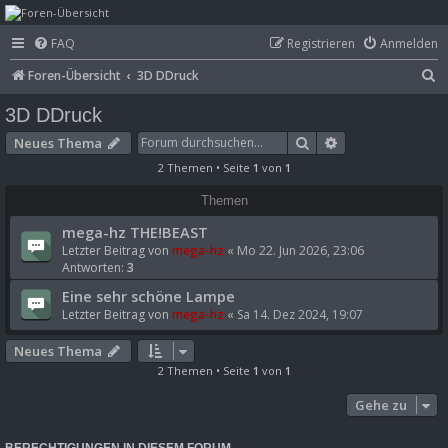
mega-hz - classic
FAQ
Registrieren
Anmelden
computer &
S
Foren-Übersicht
3D DDruck
electronics
u
3D DDruck
c
Suche
Erweiterte Such
Neues Thema
h
2 Themen • Seite
1
von
1
e
Themen
mega-hz THE!BEAST
Letzter Beitrag von
mega-hz
«
Mo 22. Jun 2026, 23:06
Antworten:
3
Eine sehr schöne Lampe
Letzter Beitrag von
mega-hz
«
Sa 14. Dez 2024, 19:07
Neues Thema
2 Themen • Seite
1
von
1
Gehe zu
BERECHTIGUNGEN IN DIESEM FORUM