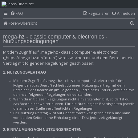
mega-hz - classic
FAQ
Registrieren
Anmelden
computer &
S
Foren-Übersicht
electronics
u
mega-hz - classic computer & electronics -
c
Nutzungsbedingungen
h
Mit dem Zugriff auf „mega-hz - classic computer & electronics“
e
(„https://mega-hz.de/forum“) wird zwischen dir und dem Betreiber ein
Vertrag mit folgenden Regelungen geschlossen:
1. NUTZUNGSVERTRAG
Mit dem Zugriff auf „mega-hz - classic computer & electronics“ (im
Folgenden „das Board“) schließt du einen Nutzungsvertrag mit dem
Betreiber des Boards ab (im Folgenden „Betreiber“) und erklärst dich mit
den nachfolgenden Regelungen einverstanden.
Wenn du mit diesen Regelungen nicht einverstanden bist, so darfst du
das Board nicht weiter nutzen. Für die Nutzung des Boards gelten jeweils
die an dieser Stelle veröffentlichten Regelungen.
Der Nutzungsvertrag wird auf unbestimmte Zeit geschlossen und kann
von beiden Seiten ohne Einhaltung einer Frist jederzeit gekündigt
werden.
2. EINRÄUMUNG VON NUTZUNGSRECHTEN