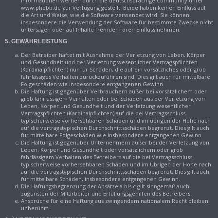
Informationen werden durch die deutschsprachige Community unter
www.phpbb.de zur Verfügung gestellt. Beide haben keinen Einfluss auf
die Art und Weise, wie die Software verwendet wird. Sie können
insbesondere die Verwendung der Software für bestimmte Zwecke nicht
untersagen oder auf Inhalte fremder Foren Einfluss nehmen.
5. GEWÄHRLEISTUNG
Der Betreiber haftet mit Ausnahme der Verletzung von Leben, Körper
und Gesundheit und der Verletzung wesentlicher Vertragspflichten
(Kardinalpflichten) nur für Schäden, die auf ein vorsätzliches oder grob
fahrlässiges Verhalten zurückzuführen sind. Dies gilt auch für mittelbare
Folgeschäden wie insbesondere entgangenen Gewinn.
Die Haftung ist gegenüber Verbrauchern außer bei vorsätzlichem oder
grob fahrlässigem Verhalten oder bei Schäden aus der Verletzung von
Leben, Körper und Gesundheit und der Verletzung wesentlicher
Vertragspflichten (Kardinalpflichten) auf die bei Vertragsschluss
typischerweise vorhersehbaren Schäden und im übrigen der Höhe nach
auf die vertragstypischen Durchschnittsschäden begrenzt. Dies gilt auch
für mittelbare Folgeschäden wie insbesondere entgangenen Gewinn.
Die Haftung ist gegenüber Unternehmern außer bei der Verletzung von
Leben, Körper und Gesundheit oder vorsätzlichem oder grob
fahrlässigem Verhalten des Betreibers auf die bei Vertragsschluss
typischerweise vorhersehbaren Schäden und im Übrigen der Höhe nach
auf die vertragstypischen Durchschnittsschäden begrenzt. Dies gilt auch
für mittelbare Schäden, insbesondere entgangenen Gewinn.
Die Haftungsbegrenzung der Absätze a bis c gilt sinngemäß auch
zugunsten der Mitarbeiter und Erfüllungsgehilfen des Betreibers.
Ansprüche für eine Haftung aus zwingendem nationalem Recht bleiben
unberührt.