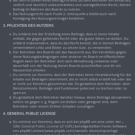
Mit dem Erstellen eines Beitrags erteilst du dem Betreiber ein einfaches,
zeitlich und räumlich unbeschränktes und unentgeltliches Recht, deinen
Beitrag im Rahmen des Boards zu nutzen.
Das Nutzungsrecht nach Punkt 2, Unterpunkt a bleibt auch nach
Kündigung des Nutzungsvertrages bestehen.
3. PFLICHTEN DES NUTZERS
Du erklärst mit der Erstellung eines Beitrags, dass er keine Inhalte
enthält, die gegen geltendes Recht oder die guten Sitten verstoßen. Du
erklärst insbesondere, dass du das Recht besitzt, die in deinen Beiträgen
verwendeten Links und Bilder zu setzen bzw. zu verwenden.
Der Betreiber des Boards übt das Hausrecht aus. Bei Verstößen gegen
diese Nutzungsbedingungen oder anderer im Board veröffentlichten
Regeln kann der Betreiber dich nach Abmahnung zeitweise oder
dauerhaft von der Nutzung dieses Boards ausschließen und dir ein
Hausverbot erteilen.
Du nimmst zur Kenntnis, dass der Betreiber keine Verantwortung für die
Inhalte von Beiträgen übernimmt, die er nicht selbst erstellt hat oder die
er nicht zur Kenntnis genommen hat. Du gestattest dem Betreiber, dein
Benutzerkonto, Beiträge und Funktionen jederzeit zu löschen oder zu
sperren.
Du gestattest dem Betreiber darüber hinaus, deine Beiträge abzuändern,
sofern sie gegen o. g. Regeln verstoßen oder geeignet sind, dem
Betreiber oder einem Dritten Schaden zuzufügen.
4. GENERAL PUBLIC LICENSE
Du nimmst zur Kenntnis, dass es sich bei phpBB um eine unter der „
GNU General Public License v2
“ (GPL) bereitgestellten Foren-Software
von phpBB Limited (www.phpbb.com) handelt; deutschsprachige