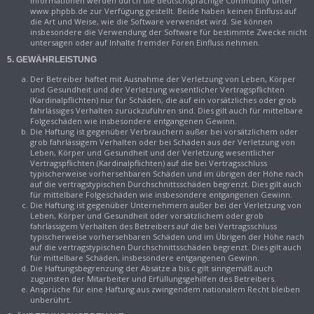
Informationen werden durch die deutschsprachige Community unter
www.phpbb.de zur Verfügung gestellt. Beide haben keinen Einfluss auf
die Art und Weise, wie die Software verwendet wird. Sie können
insbesondere die Verwendung der Software für bestimmte Zwecke nicht
untersagen oder auf Inhalte fremder Foren Einfluss nehmen.
5. GEWÄHRLEISTUNG
Der Betreiber haftet mit Ausnahme der Verletzung von Leben, Körper
und Gesundheit und der Verletzung wesentlicher Vertragspflichten
(Kardinalpflichten) nur für Schäden, die auf ein vorsätzliches oder grob
fahrlässiges Verhalten zurückzuführen sind. Dies gilt auch für mittelbare
Folgeschäden wie insbesondere entgangenen Gewinn.
Die Haftung ist gegenüber Verbrauchern außer bei vorsätzlichem oder
grob fahrlässigem Verhalten oder bei Schäden aus der Verletzung von
Leben, Körper und Gesundheit und der Verletzung wesentlicher
Vertragspflichten (Kardinalpflichten) auf die bei Vertragsschluss
typischerweise vorhersehbaren Schäden und im übrigen der Höhe nach
auf die vertragstypischen Durchschnittsschäden begrenzt. Dies gilt auch
für mittelbare Folgeschäden wie insbesondere entgangenen Gewinn.
Die Haftung ist gegenüber Unternehmern außer bei der Verletzung von
Leben, Körper und Gesundheit oder vorsätzlichem oder grob
fahrlässigem Verhalten des Betreibers auf die bei Vertragsschluss
typischerweise vorhersehbaren Schäden und im Übrigen der Höhe nach
auf die vertragstypischen Durchschnittsschäden begrenzt. Dies gilt auch
für mittelbare Schäden, insbesondere entgangenen Gewinn.
Die Haftungsbegrenzung der Absätze a bis c gilt sinngemäß auch
zugunsten der Mitarbeiter und Erfüllungsgehilfen des Betreibers.
Ansprüche für eine Haftung aus zwingendem nationalem Recht bleiben
unberührt.