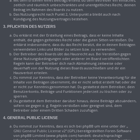
Mit dem Erstellen eines Beitrags erteilst du dem Betreiber ein einfaches,
zeitlich und räumlich unbeschränktes und unentgeltliches Recht, deinen
Beitrag im Rahmen des Boards zu nutzen.
Das Nutzungsrecht nach Punkt 2, Unterpunkt a bleibt auch nach
Kündigung des Nutzungsvertrages bestehen.
3. PFLICHTEN DES NUTZERS
Du erklärst mit der Erstellung eines Beitrags, dass er keine Inhalte
enthält, die gegen geltendes Recht oder die guten Sitten verstoßen. Du
erklärst insbesondere, dass du das Recht besitzt, die in deinen Beiträgen
verwendeten Links und Bilder zu setzen bzw. zu verwenden.
Der Betreiber des Boards übt das Hausrecht aus. Bei Verstößen gegen
diese Nutzungsbedingungen oder anderer im Board veröffentlichten
Regeln kann der Betreiber dich nach Abmahnung zeitweise oder
dauerhaft von der Nutzung dieses Boards ausschließen und dir ein
Hausverbot erteilen.
Du nimmst zur Kenntnis, dass der Betreiber keine Verantwortung für die
Inhalte von Beiträgen übernimmt, die er nicht selbst erstellt hat oder die
er nicht zur Kenntnis genommen hat. Du gestattest dem Betreiber, dein
Benutzerkonto, Beiträge und Funktionen jederzeit zu löschen oder zu
sperren.
Du gestattest dem Betreiber darüber hinaus, deine Beiträge abzuändern,
sofern sie gegen o. g. Regeln verstoßen oder geeignet sind, dem
Betreiber oder einem Dritten Schaden zuzufügen.
4. GENERAL PUBLIC LICENSE
Du nimmst zur Kenntnis, dass es sich bei phpBB um eine unter der „
GNU General Public License v2
“ (GPL) bereitgestellten Foren-Software
von phpBB Limited (www.phpbb.com) handelt; deutschsprachige