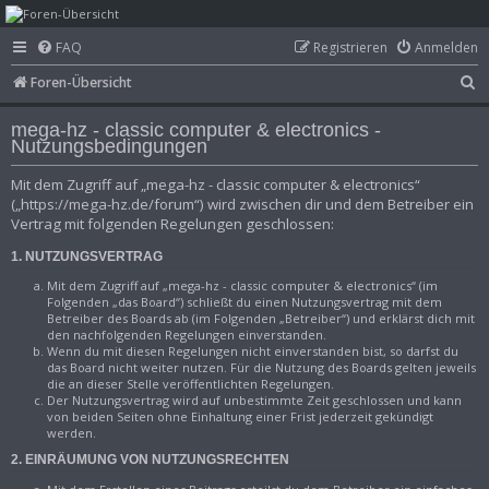
mega-hz - classic
FAQ
Registrieren
Anmelden
computer &
S
Foren-Übersicht
electronics
u
mega-hz - classic computer & electronics -
c
Nutzungsbedingungen
h
Mit dem Zugriff auf „mega-hz - classic computer & electronics“
e
(„https://mega-hz.de/forum“) wird zwischen dir und dem Betreiber ein
Vertrag mit folgenden Regelungen geschlossen:
1. NUTZUNGSVERTRAG
Mit dem Zugriff auf „mega-hz - classic computer & electronics“ (im
Folgenden „das Board“) schließt du einen Nutzungsvertrag mit dem
Betreiber des Boards ab (im Folgenden „Betreiber“) und erklärst dich mit
den nachfolgenden Regelungen einverstanden.
Wenn du mit diesen Regelungen nicht einverstanden bist, so darfst du
das Board nicht weiter nutzen. Für die Nutzung des Boards gelten jeweils
die an dieser Stelle veröffentlichten Regelungen.
Der Nutzungsvertrag wird auf unbestimmte Zeit geschlossen und kann
von beiden Seiten ohne Einhaltung einer Frist jederzeit gekündigt
werden.
2. EINRÄUMUNG VON NUTZUNGSRECHTEN