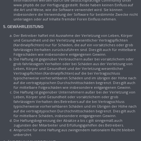
Informationen werden durch die deutschsprachige Community unter
www.phpbb.de zur Verfügung gestellt. Beide haben keinen Einfluss auf
die Art und Weise, wie die Software verwendet wird. Sie können
insbesondere die Verwendung der Software für bestimmte Zwecke nicht
untersagen oder auf Inhalte fremder Foren Einfluss nehmen.
5. GEWÄHRLEISTUNG
Der Betreiber haftet mit Ausnahme der Verletzung von Leben, Körper
und Gesundheit und der Verletzung wesentlicher Vertragspflichten
(Kardinalpflichten) nur für Schäden, die auf ein vorsätzliches oder grob
fahrlässiges Verhalten zurückzuführen sind. Dies gilt auch für mittelbare
Folgeschäden wie insbesondere entgangenen Gewinn.
Die Haftung ist gegenüber Verbrauchern außer bei vorsätzlichem oder
grob fahrlässigem Verhalten oder bei Schäden aus der Verletzung von
Leben, Körper und Gesundheit und der Verletzung wesentlicher
Vertragspflichten (Kardinalpflichten) auf die bei Vertragsschluss
typischerweise vorhersehbaren Schäden und im übrigen der Höhe nach
auf die vertragstypischen Durchschnittsschäden begrenzt. Dies gilt auch
für mittelbare Folgeschäden wie insbesondere entgangenen Gewinn.
Die Haftung ist gegenüber Unternehmern außer bei der Verletzung von
Leben, Körper und Gesundheit oder vorsätzlichem oder grob
fahrlässigem Verhalten des Betreibers auf die bei Vertragsschluss
typischerweise vorhersehbaren Schäden und im Übrigen der Höhe nach
auf die vertragstypischen Durchschnittsschäden begrenzt. Dies gilt auch
für mittelbare Schäden, insbesondere entgangenen Gewinn.
Die Haftungsbegrenzung der Absätze a bis c gilt sinngemäß auch
zugunsten der Mitarbeiter und Erfüllungsgehilfen des Betreibers.
Ansprüche für eine Haftung aus zwingendem nationalem Recht bleiben
unberührt.