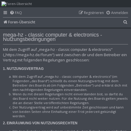
mega-hz - classic
FAQ
Registrieren
Anmelden
computer &
S
Foren-Übersicht
electronics
u
mega-hz - classic computer & electronics -
c
Nutzungsbedingungen
h
Mit dem Zugriff auf „mega-hz - classic computer & electronics“
e
(„https://mega-hz.de/forum“) wird zwischen dir und dem Betreiber ein
Vertrag mit folgenden Regelungen geschlossen:
1. NUTZUNGSVERTRAG
Mit dem Zugriff auf „mega-hz - classic computer & electronics“ (im
Folgenden „das Board“) schließt du einen Nutzungsvertrag mit dem
Betreiber des Boards ab (im Folgenden „Betreiber“) und erklärst dich mit
den nachfolgenden Regelungen einverstanden.
Wenn du mit diesen Regelungen nicht einverstanden bist, so darfst du
das Board nicht weiter nutzen. Für die Nutzung des Boards gelten jeweils
die an dieser Stelle veröffentlichten Regelungen.
Der Nutzungsvertrag wird auf unbestimmte Zeit geschlossen und kann
von beiden Seiten ohne Einhaltung einer Frist jederzeit gekündigt
werden.
2. EINRÄUMUNG VON NUTZUNGSRECHTEN