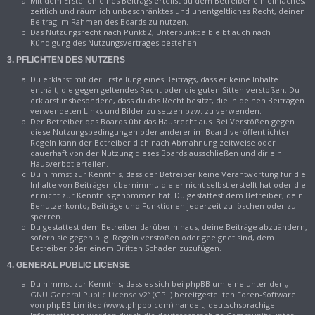
Mit dem Erstellen eines Beitrags erteilst du dem Betreiber ein einfaches,
zeitlich und räumlich unbeschränktes und unentgeltliches Recht, deinen
Beitrag im Rahmen des Boards zu nutzen.
Das Nutzungsrecht nach Punkt 2, Unterpunkt a bleibt auch nach
Kündigung des Nutzungsvertrages bestehen.
3. PFLICHTEN DES NUTZERS
Du erklärst mit der Erstellung eines Beitrags, dass er keine Inhalte
enthält, die gegen geltendes Recht oder die guten Sitten verstoßen. Du
erklärst insbesondere, dass du das Recht besitzt, die in deinen Beiträgen
verwendeten Links und Bilder zu setzen bzw. zu verwenden.
Der Betreiber des Boards übt das Hausrecht aus. Bei Verstößen gegen
diese Nutzungsbedingungen oder anderer im Board veröffentlichten
Regeln kann der Betreiber dich nach Abmahnung zeitweise oder
dauerhaft von der Nutzung dieses Boards ausschließen und dir ein
Hausverbot erteilen.
Du nimmst zur Kenntnis, dass der Betreiber keine Verantwortung für die
Inhalte von Beiträgen übernimmt, die er nicht selbst erstellt hat oder die
er nicht zur Kenntnis genommen hat. Du gestattest dem Betreiber, dein
Benutzerkonto, Beiträge und Funktionen jederzeit zu löschen oder zu
sperren.
Du gestattest dem Betreiber darüber hinaus, deine Beiträge abzuändern,
sofern sie gegen o. g. Regeln verstoßen oder geeignet sind, dem
Betreiber oder einem Dritten Schaden zuzufügen.
4. GENERAL PUBLIC LICENSE
Du nimmst zur Kenntnis, dass es sich bei phpBB um eine unter der „
GNU General Public License v2
“ (GPL) bereitgestellten Foren-Software
von phpBB Limited (www.phpbb.com) handelt; deutschsprachige