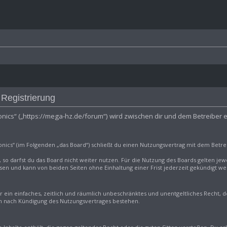
ctronics
 Registrierung
tronics“ („https://mega-hz.de/forum“) wird zwischen dir und dem Betreiber
onics“ (im Folgenden „das Board“) schließt du einen Nutzungsvertrag mit dem Betrei
so darfst du das Board nicht weiter nutzen. Für die Nutzung des Boards gelten jewei
en und kann von beiden Seiten ohne Einhaltung einer Frist jederzeit gekündigt we
er ein einfaches, zeitlich und räumlich unbeschränktes und unentgeltliches Recht,
ch nach Kündigung des Nutzungsvertrages bestehen.