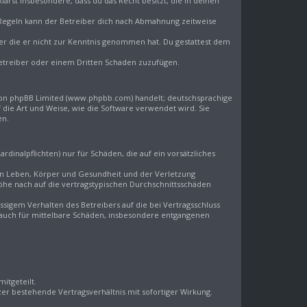
klärst insbesondere, dass du das Recht besitzt, die in deinen
 Regeln kann der Betreiber dich nach Abmahnung zeitweise
oder die er nicht zur Kenntnis genommen hat. Du gestattest dem
Betreiber oder einem Dritten Schaden zuzufügen.
 von phpBB Limited (www.phpbb.com) handelt; deutschsprachige
die Art und Weise, wie die Software verwendet wird. Sie
en.
inalpflichten) nur für Schäden, die auf ein vorsätzliches
von Leben, Körper und Gesundheit und der Verletzung
Höhe nach auf die vertragstypischen Durchschnittsschäden
igem Verhalten des Betreibers auf die bei Vertragsschluss
 auch für mittelbare Schäden, insbesondere entgangenen
itgeteilt.
er bestehende Vertragsverhältnis mit sofortiger Wirkung.