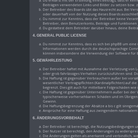
Du erklärst mit der Erstellung eines Beitrags, dass er kei
Beiträgen verwendeten Links und Bilder zu setzen bzw.
Der Betreiber des Boards übt das Hausrecht aus. Bei Ve
oder dauerhaft von der Nutzung dieses Boards ausschließ
Du nimmst zur Kenntnis, dass der Betreiber keine Verantw
Betreiber, dein Benutzerkonto, Beiträge und Funktionen 
Du gestattest dem Betreiber darüber hinaus, deine Beitr
4. GENERAL PUBLIC LICENSE
Du nimmst zur Kenntnis, dass es sich bei phpBB um eine 
Informationen werden durch die deutschsprachige Commun
können insbesondere die Verwendung der Software für b
5. GEWÄHRLEISTUNG
Der Betreiber haftet mit Ausnahme der Verletzung von Le
oder grob fahrlässiges Verhalten zurückzuführen sind. D
Die Haftung ist gegenüber Verbrauchern außer bei vorsä
wesentlicher Vertragspflichten (Kardinalpflichten) auf 
begrenzt. Dies gilt auch für mittelbare Folgeschäden w
Die Haftung ist gegenüber Unternehmern außer bei der V
typischerweise vorhersehbaren Schäden und im Übrigen d
Gewinn.
Die Haftungsbegrenzung der Absätze a bis c gilt sinngemä
Ansprüche für eine Haftung aus zwingendem nationalem 
6. ÄNDERUNGSVORBEHALT
Der Betreiber ist berechtigt, die Nutzungsbedingungen u
Der Nutzer ist berechtigt, den Änderungen zu widersprec
Die Änderungen gelten als anerkannt und verbindlich, 