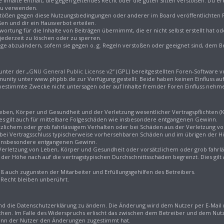
ne Inhalte enthält, die gegen geltendes Recht oder die guten Sitten verstoßen. Du er
 zu verwenden.
rstößen gegen diese Nutzungsbedingungen oder anderer im Board veröffentlichten
en und dir ein Hausverbot erteilen.
ortung für die Inhalte von Beiträgen übernimmt, die er nicht selbst erstellt hat 
jederzeit zu löschen oder zu sperren.
äge abzuändern, sofern sie gegen o. g. Regeln verstoßen oder geeignet sind, dem 
unter der „
GNU General Public License v2
“ (GPL) bereitgestellten Foren-Software
ity unter www.phpbb.de zur Verfügung gestellt. Beide haben keinen Einfluss auf 
estimmte Zwecke nicht untersagen oder auf Inhalte fremder Foren Einfluss nehm
ben, Körper und Gesundheit und der Verletzung wesentlicher Vertragspflichten (Kard
ies gilt auch für mittelbare Folgeschäden wie insbesondere entgangenen Gewinn.
tzlichem oder grob fahrlässigem Verhalten oder bei Schäden aus der Verletzung 
die bei Vertragsschluss typischerweise vorhersehbaren Schäden und im übrigen der 
ie insbesondere entgangenen Gewinn.
erletzung von Leben, Körper und Gesundheit oder vorsätzlichem oder grob fahrläss
er Höhe nach auf die vertragstypischen Durchschnittsschäden begrenzt. Dies gilt
ß auch zugunsten der Mitarbeiter und Erfüllungsgehilfen des Betreibers.
Recht bleiben unberührt.
nd die Datenschutzerklärung zu ändern. Die Änderung wird dem Nutzer per E-Mail m
hen. Im Falle des Widerspruchs erlischt das zwischen dem Betreiber und dem Nutz
wenn der Nutzer den Änderungen zugestimmt hat.