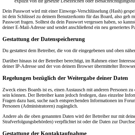
explizit von dir gesetzte Lesezeichen oder Benachrichtigungsfu
Dein Passwort wird mit einer Einwege-Verschlüsselung (Hash) gespeich
ist dein Schlüssel zu deinem Benutzerkonto für das Board, also geh m
Passwort fragen. Solltest du dein Passwort vergessen haben, so kan
deiner E-Mail-Adresse und sendet anschließend ein neu generiertes P
Gestattung der Datenspeicherung
Du gestattest dem Betreiber, die von dir eingegebenen und oben nähe
Darüber hinaus ist der Betreiber berechtigt, im Rahmen einer Intere
deiner IP-Adresse und der von deinem Browser übermittelter Browser
Regelungen bezüglich der Weitergabe deiner Daten
Zweck eines Boards ist es, einen Austausch mit anderen Personen zu er
sein können. Der Betreiber kann jedoch festlegen, dass einzelne Infor
Fragen dazu hast, suche nach entsprechenden Informationen im Forum 
Personen (Administratoren) zugänglich.
Andere als die oben genannten Daten wird der Betreiber nur mit deine
Strafverfolgungsbehörden) verpflichtet ist oder die Daten zur Durchset
Gestattung der Kontaktaufnahme