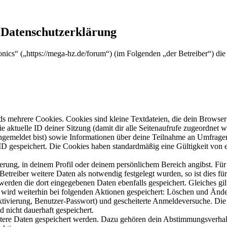
- Datenschutzerklärung
tronics“ („https://mega-hz.de/forum“) (im Folgenden „der Betreiber“) 
s mehrere Cookies. Cookies sind kleine Textdateien, die dein Browser 
ie aktuelle ID deiner Sitzung (damit dir alle Seitenaufrufe zugeordnet
angemeldet bist) sowie Informationen über deine Teilnahme an Umfragen
ID gespeichert. Die Cookies haben standardmäßig eine Gültigkeit von e
ierung, in deinem Profil oder deinem persönlichem Bereich angibst. Für
reiber weitere Daten als notwendig festgelegt wurden, so ist dies für 
 werden die dort eingegebenen Daten ebenfalls gespeichert. Gleiches gi
e wird weiterhin bei folgenden Aktionen gespeichert: Löschen und Änd
ktivierung, Benutzer-Passwort) und gescheiterte Anmeldeversuche. D
d nicht dauerhaft gespeichert.
eitere Daten gespeichert werden. Dazu gehören dein Abstimmungsverhal