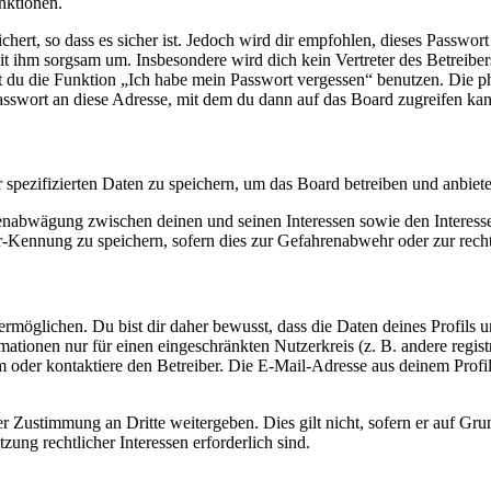
nktionen.
ert, so dass es sicher ist. Jedoch wird dir empfohlen, dieses Passwor
it ihm sorgsam um. Insbesondere wird dich kein Vertreter des Betreibe
nst du die Funktion „Ich habe mein Passwort vergessen“ benutzen. Di
asswort an diese Adresse, mit dem du dann auf das Board zugreifen kan
r spezifizierten Daten zu speichern, um das Board betreiben und anbiet
ssenabwägung zwischen deinen und seinen Interessen sowie den Interes
-Kennung zu speichern, sofern dies zur Gefahrenabwehr oder zur recht
möglichen. Du bist dir daher bewusst, dass die Daten deines Profils und
mationen nur für einen eingeschränkten Nutzerkreis (z. B. andere regist
oder kontaktiere den Betreiber. Die E-Mail-Adresse aus deinem Profil 
r Zustimmung an Dritte weitergeben. Dies gilt nicht, sofern er auf Gr
zung rechtlicher Interessen erforderlich sind.