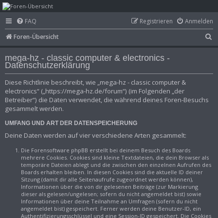
mega-hz - classic
FAQ
Registrieren
Anmelden
computer &
S
Foren-Übersicht
electronics
u
mega-hz - classic computer & electronics -
c
Datenschutzerklärung
h
Diese Richtlinie beschreibt, wie „mega-hz - classic computer &
e
electronics“ („https://mega-hz.de/forum“) (im Folgenden „der
Betreiber“) die Daten verwendet, die während deines Foren-Besuchs
gesammelt werden.
UMFANG UND ART DER DATENSPEICHERUNG
Deine Daten werden auf vier verschiedene Arten gesammelt:
Die Forensoftware phpBB erstellt bei deinem Besuch des Boards
mehrere Cookies. Cookies sind kleine Textdateien, die dein Browser als
temporäre Dateien ablegt und die zwischen den einzelnen Aufrufen des
Boards erhalten bleiben. In diesen Cookies sind die aktuelle ID deiner
Sitzung (damit dir alle Seitenaufrufe zugeordnet werden können),
Informationen über die von dir gelesenen Beiträge (zur Markierung
dieser als gelesen/ungelesen; sofern du nicht angemeldet bist) sowie
Informationen über deine Teilnahme an Umfragen (sofern du nicht
angemeldet bist) gespeichert. Ferner werden deine Benutzer-ID, ein
Authentifizierungsschlüssel und eine Session-ID gespeichert. Die Cookies