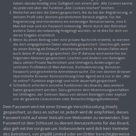
haben standardmäßig eine Gültigkeit von einem Jahr. Alle Cookies kannst
du jederzeit über die Funktion „Alle Cookies löschen“ löschen.
Weiterhin werden die Daten gespeichert, die du bei der Registrierung, in
deinem Profil oder deinem persönlichem Bereich angibst. Für die
Registrierung sind mindestens ein eindeutiger Benutzername, eine E-
Mail-Adresse und ein Passwort notwendig. Wenn durch den Betreiber
weitere Daten als notwendig festgelegt wurden, so ist dies für dich vor
deren Eingabe ersichtlich.
Wenn du einen Beitrag oder eine private Nachricht erstellst, so werden
die dort eingegebenen Daten ebenfalls gespeichert. Gleiches gilt, wenn
du einen Beitrag als Entwurf zwischenspeicherst. In diesen Fällen wird
auch deine IP-Adresse gespeichert. Die IP-Adresse wird weiterhin bei
folgenden Aktionen gespeichert: Löschen und Ändern von Beiträgen
(dazu zählen Private Nachrichten und Umfragen), Änderungen an
zentralen Profildaten (E-Mail-Adresse, Kontoaktivierung, Benutzer-
Passwort) und gescheiterte Anmeldeversuche. Die von deinem Browser
übermittelte Browser-Kennzeichnung (User Agent) wird nur in der „Wer
ist online?“-Funktion angezeigt und nicht dauerhaft gespeichert.
Schließlich erfordern einzelne Funktionen des Boards, dass weitere
Daten gespeichert werden. Dazu gehören dein Abstimmungsverhalten
bei Umfragen, der Gelesen-Status von deinen Beiträgen oder explizit
von dir gesetzte Lesezeichen oder Benachrichtigungsfunktionen.
Dein Passwort wird mit einer Einwege-Verschlüsselung (Hash)
gespeichert, so dass es sicher ist. Jedoch wird dir empfohlen, dieses
Passwort nicht auf einer Vielzahl von Webseiten zu verwenden. Das
Passwort ist dein Schlüssel zu deinem Benutzerkonto für das Board,
also geh mit ihm sorgsam um. Insbesondere wird dich kein Vertreter
des Betreibers, von phpBB Limited oder ein Dritter berechtigterweise