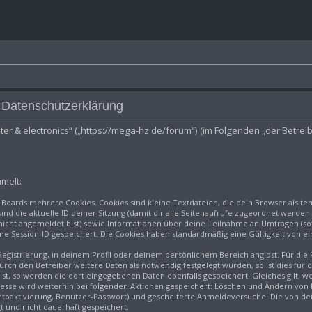
ctronics
- Datenschutzerklärung
puter & electronics“ („https://mega-hz.de/forum“) (im Folgenden „der Betre
melt:
 Boards mehrere Cookies. Cookies sind kleine Textdateien, die dein Browser als t
sind die aktuelle ID deiner Sitzung (damit dir alle Seitenaufrufe zugeordnet werde
 nicht angemeldet bist) sowie Informationen über deine Teilnahme an Umfragen (so
ine Session-ID gespeichert. Die Cookies haben standardmäßig eine Gültigkeit von ei
Registrierung, in deinem Profil oder deinem persönlichem Bereich angibst. Für die
ch den Betreiber weitere Daten als notwendig festgelegt wurden, so ist dies für di
lst, so werden die dort eingegebenen Daten ebenfalls gespeichert. Gleiches gilt, w
dresse wird weiterhin bei folgenden Aktionen gespeichert: Löschen und Ändern von
ontoaktivierung, Benutzer-Passwort) und gescheiterte Anmeldeversuche. Die von 
gt und nicht dauerhaft gespeichert.