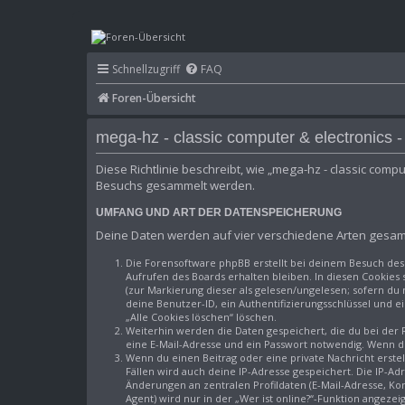
mega-hz - classic computer & ele
Schnellzugriff
FAQ
Foren-Übersicht
mega-hz - classic computer & electronics 
Diese Richtlinie beschreibt, wie „mega-hz - classic com
Besuchs gesammelt werden.
UMFANG UND ART DER DATENSPEICHERUNG
Deine Daten werden auf vier verschiedene Arten gesam
Die Forensoftware phpBB erstellt bei deinem Besuch des
Aufrufen des Boards erhalten bleiben. In diesen Cookies 
(zur Markierung dieser als gelesen/ungelesen; sofern du
deine Benutzer-ID, ein Authentifizierungsschlüssel und e
„Alle Cookies löschen“ löschen.
Weiterhin werden die Daten gespeichert, die du bei der 
eine E-Mail-Adresse und ein Passwort notwendig. Wenn dur
Wenn du einen Beitrag oder eine private Nachricht erstel
Fällen wird auch deine IP-Adresse gespeichert. Die IP-A
Änderungen an zentralen Profildaten (E-Mail-Adresse, K
Agent) wird nur in der „Wer ist online?“-Funktion angezei