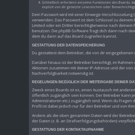
Schließlich erfordern einzelne Funktionen des Boards, 
explizit von dir gesetzte Lesezeichen oder Benachrichti
Dein Passwort wird mit einer Einwege-Verschlüsselung (H
verwenden. Das Passwort ist dein Schlüssel zu deinem B
Limited oder ein Dritter berechtigterweise nach deinem
benutzen. Die phpBB-Software fragt dich dann nach de
dem du dann auf das Board zugreifen kannst.
GESTATTUNG DER DATENSPEICHERUNG
Du gestattest dem Betreiber, die von dir eingegebenen
Darüber hinaus ist der Betreiber berechtigt, im Rahmen
Aktionen zusammen mit deiner IP-Adresse und der von 
Nachverfolgbarkeit notwendig ist.
REGELUNGEN BEZÜGLICH DER WEITERGABE DEINER DA
Zweck eines Boards ist es, einen Austausch mit anderen 
öffentlich zugänglich sein können. Der Betreiber kann j
Administratoren etc.) zugänglich sind. Wenn du Fragen
Profil ist dabei jedoch nur für den Betreiber und von i
Andere als die oben genannten Daten wird der Betreiber
der Daten (z. B. an Strafverfolgungsbehörden) verpflicht
GESTATTUNG DER KONTAKTAUFNAHME