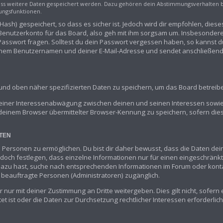
dass weitere Daten gespeichert werden. Dazu gehören dein Abstimmungsverhalten 
gungsfunktionen.
ash) gespeichert, so dass es sicher ist. Jedoch wird dir empfohlen, diese
enutzerkonto für das Board, also geh mit ihm sorgsam um. Insbesondere 
 Passwort fragen. Solltest du dein Passwort vergessen haben, so kannst 
inem Benutzernamen und deiner E-Mail-Adresse und sendet anschließend 
 und oben näher spezifizierten Daten zu speichern, um das Board betrei
 einer Interessenabwägung zwischen deinen und seinen Interessen sowie 
deinem Browser übermittelter Browser-Kennung zu speichern, sofern die
TEN
Personen zu ermöglichen. Du bist dir daher bewusst, dass die Daten deines
edoch festlegen, dass einzelne Informationen nur für einen eingeschränkte
 dazu hast, suche nach entsprechenden Informationen im Forum oder konta
hm beauftragte Personen (Administratoren) zugänglich.
 nur mit deiner Zustimmung an Dritte weitergeben. Dies gilt nicht, sofer
et ist oder die Daten zur Durchsetzung rechtlicher Interessen erforderlich