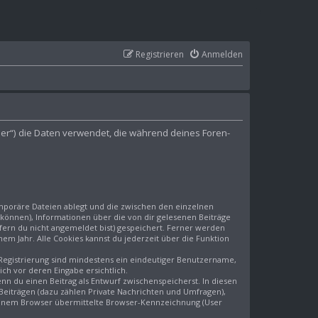
Registrieren
Anmelden
iber“) die Daten verwendet, die während deines Foren-
emporäre Dateien ablegt und die zwischen den einzelnen
n können), Informationen über die von dir gelesenen Beiträge
fern du nicht angemeldet bist) gespeichert. Ferner werden
nem Jahr. Alle Cookies kannst du jederzeit über die Funktion
 Registrierung sind mindestens ein eindeutiger Benutzername,
ch vor deren Eingabe ersichtlich.
enn du einen Beitrag als Entwurf zwischenspeicherst. In diesen
 Beiträgen (dazu zählen Private Nachrichten und Umfragen),
deinem Browser übermittelte Browser-Kennzeichnung (User