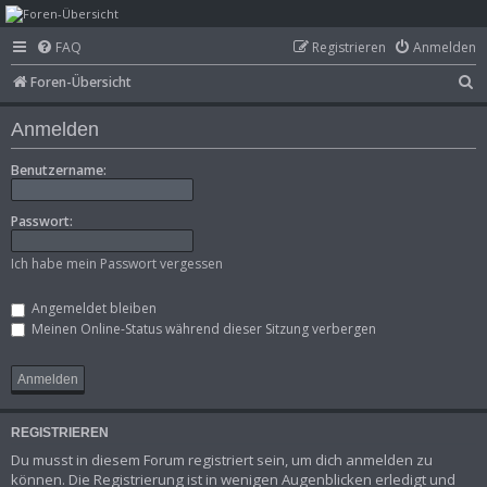
mega-hz - classic
FAQ
Registrieren
Anmelden
computer &
S
Foren-Übersicht
electronics
u
Anmelden
c
h
Benutzername:
e
Passwort:
Ich habe mein Passwort vergessen
Angemeldet bleiben
Meinen Online-Status während dieser Sitzung verbergen
REGISTRIEREN
Du musst in diesem Forum registriert sein, um dich anmelden zu
können. Die Registrierung ist in wenigen Augenblicken erledigt und