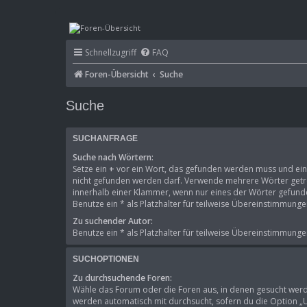
mega-hz - classic computer & ele
Schnellzugriff
FAQ
Foren-Übersicht
Suche
Suche
SUCHANFRAGE
Suche nach Wörtern:
Setze ein
+
vor ein Wort, das gefunden werden muss und ei
nicht gefunden werden darf. Verwende mehrere Wörter get
innerhalb einer Klammer, wenn nur eines der Wörter gefun
Benutze ein * als Platzhalter für teilweise Übereinstimmunge
Zu suchender Autor:
Benutze ein * als Platzhalter für teilweise Übereinstimmunge
SUCHOPTIONEN
Zu durchsuchende Foren:
Wähle das Forum oder die Foren aus, in denen gesucht werd
werden automatisch mit durchsucht, sofern du die Option „