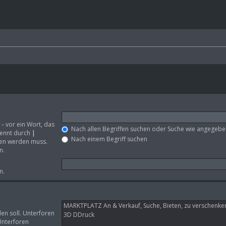
ctronics
n
-
vor ein Wort, das
Nach allen Begriffen suchen oder Suche wie angegeb
rennt durch
|
Nach einem Begriff suchen
den werden muss.
n.
n.
en soll. Unterforen
Unterforen