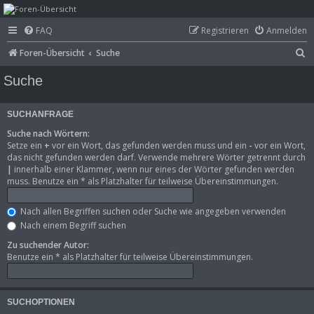
mega-hz - classic
FAQ
Registrieren
Anmelden
computer &
S
Foren-Übersicht
Suche
electronics
u
Suche
c
h
SUCHANFRAGE
e
Suche nach Wörtern:
Setze ein
+
vor ein Wort, das gefunden werden muss und ein
-
vor ein Wort,
das nicht gefunden werden darf. Verwende mehrere Wörter getrennt durch
|
innerhalb einer Klammer, wenn nur eines der Wörter gefunden werden
muss. Benutze ein * als Platzhalter für teilweise Übereinstimmungen.
Nach allen Begriffen suchen oder Suche wie angegeben verwenden
Nach einem Begriff suchen
Zu suchender Autor:
Benutze ein * als Platzhalter für teilweise Übereinstimmungen.
SUCHOPTIONEN