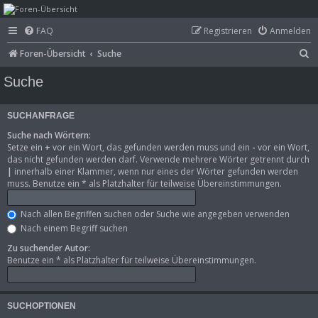
mega-hz - classic
FAQ
Registrieren
Anmelden
computer &
S
Foren-Übersicht
Suche
electronics
u
Suche
c
h
SUCHANFRAGE
e
Suche nach Wörtern:
Setze ein
+
vor ein Wort, das gefunden werden muss und ein
-
vor ein Wort,
das nicht gefunden werden darf. Verwende mehrere Wörter getrennt durch
|
innerhalb einer Klammer, wenn nur eines der Wörter gefunden werden
muss. Benutze ein * als Platzhalter für teilweise Übereinstimmungen.
Nach allen Begriffen suchen oder Suche wie angegeben verwenden
Nach einem Begriff suchen
Zu suchender Autor:
Benutze ein * als Platzhalter für teilweise Übereinstimmungen.
SUCHOPTIONEN