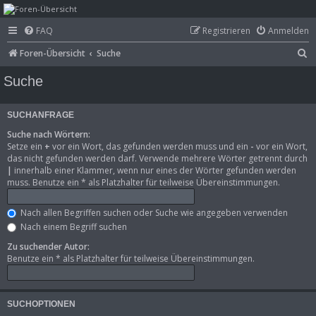
mega-hz - classic
FAQ
Registrieren
Anmelden
computer &
S
Foren-Übersicht
Suche
electronics
u
Suche
c
h
SUCHANFRAGE
e
Suche nach Wörtern:
Setze ein
+
vor ein Wort, das gefunden werden muss und ein
-
vor ein Wort,
das nicht gefunden werden darf. Verwende mehrere Wörter getrennt durch
|
innerhalb einer Klammer, wenn nur eines der Wörter gefunden werden
muss. Benutze ein * als Platzhalter für teilweise Übereinstimmungen.
Nach allen Begriffen suchen oder Suche wie angegeben verwenden
Nach einem Begriff suchen
Zu suchender Autor:
Benutze ein * als Platzhalter für teilweise Übereinstimmungen.
SUCHOPTIONEN