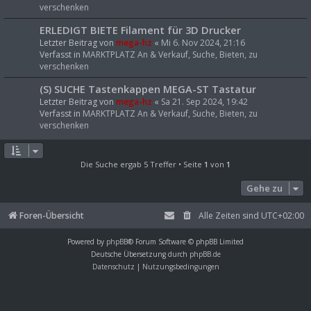
verschenken
ERLEDIGT BIETE Filament für 3D Drucker
Letzter Beitrag von
mega-hz
«
Mi 6. Nov 2024, 21:16
Verfasst in
MARKTPLATZ An & Verkauf, Suche, Bieten, zu
verschenken
(S) SUCHE Tastenkappen MEGA-ST Tastatur
Letzter Beitrag von
mega-hz
«
Sa 21. Sep 2024, 19:42
Verfasst in
MARKTPLATZ An & Verkauf, Suche, Bieten, zu
verschenken
Die Suche ergab 5 Treffer • Seite
1
von
1
Gehe zu
Foren-Übersicht
Alle Zeiten sind
UTC+02:00
Powered by
phpBB
® Forum Software © phpBB Limited
Deutsche Übersetzung durch
phpBB.de
Datenschutz
|
Nutzungsbedingungen