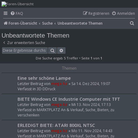
mega-hz - classic
FAQ
Registrieren
Anmelden
computer &
S
Foren-Übersicht
Suche
Unbeantwortete Themen
electronics
u
Unbeantwortete Themen
c
Zur erweiterten Suche
h
Suche
Erweiterte Suche
e
Die Suche ergab 5 Treffer • Seite
1
von
1
Themen
Eine sehr schöne Lampe
Letzter Beitrag von
mega-hz
«
Sa 14. Dez 2024, 19:07
Verfasst in
3D DDruck
BIETE Windows CE Industrie Computer mit TFT
Letzter Beitrag von
mega-hz
«
Mi 13. Nov 2024, 17:13
Verfasst in
MARKTPLATZ An & Verkauf, Suche, Bieten, zu
verschenken
ERLEDIGT BIETE: ATARI 800XL NTSC
Letzter Beitrag von
mega-hz
«
Mo 11. Nov 2024, 14:43
Verfasst in
MARKTPLATZ An & Verkauf, Suche, Bieten, zu