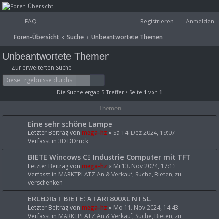
mega-hz - classic
FAQ
Registrieren
Anmelden
computer &
S
Foren-Übersicht
Suche
Unbeantwortete Themen
electronics
u
Unbeantwortete Themen
c
Zur erweiterten Suche
h
Suche
Erweiterte Suche
e
Die Suche ergab 5 Treffer • Seite
1
von
1
Themen
Eine sehr schöne Lampe
Letzter Beitrag von
mega-hz
«
Sa 14. Dez 2024, 19:07
Verfasst in
3D DDruck
BIETE Windows CE Industrie Computer mit TFT
Letzter Beitrag von
mega-hz
«
Mi 13. Nov 2024, 17:13
Verfasst in
MARKTPLATZ An & Verkauf, Suche, Bieten, zu
verschenken
ERLEDIGT BIETE: ATARI 800XL NTSC
Letzter Beitrag von
mega-hz
«
Mo 11. Nov 2024, 14:43
Verfasst in
MARKTPLATZ An & Verkauf, Suche, Bieten, zu