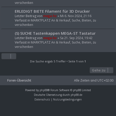
verschenken
ERLEDIGT BIETE Filament für 3D Drucker
Letzter Beitrag von
mega-hz
«
Mi 6. Nov 2024, 21:16
Verfasst in
MARKTPLATZ An & Verkauf, Suche, Bieten, zu
verschenken
(S) SUCHE Tastenkappen MEGA-ST Tastatur
Letzter Beitrag von
mega-hz
«
Sa 21. Sep 2024, 19:42
Verfasst in
MARKTPLATZ An & Verkauf, Suche, Bieten, zu
verschenken
Die Suche ergab 5 Treffer • Seite
1
von
1
Gehe zu
Foren-Übersicht
Alle Zeiten sind
UTC+02:00
Powered by
phpBB
® Forum Software © phpBB Limited
Deutsche Übersetzung durch
phpBB.de
Datenschutz
|
Nutzungsbedingungen