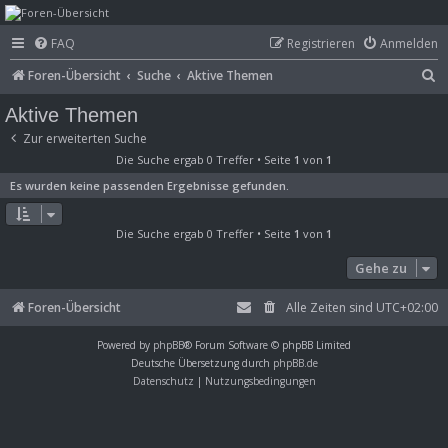
mega-hz - classic
FAQ
Registrieren
Anmelden
computer &
S
Foren-Übersicht
Suche
Aktive Themen
electronics
u
Aktive Themen
c
Zur erweiterten Suche
h
Die Suche ergab 0 Treffer • Seite
1
von
1
e
Es wurden keine passenden Ergebnisse gefunden.
Die Suche ergab 0 Treffer • Seite
1
von
1
Gehe zu
Foren-Übersicht
Alle Zeiten sind
UTC+02:00
Powered by
phpBB
® Forum Software © phpBB Limited
Deutsche Übersetzung durch
phpBB.de
Datenschutz
|
Nutzungsbedingungen