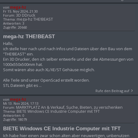
mega-hz
von
Fr 15. Nov 2024, 21:30
3D DDruck
Forum:
mega-hz THE!BEAST
Thema:
Antworten:
3
Zugriffe:
20660
mega-hz THE!BEAST
Hallo,
ich stelle hier nach und nach Infos und Dateien über den Bau von dem
"THE!BEAST" ein.
Ein 3D Drucker, den ich selber entwerfe und der die Abmessungen von
1000x550x500mm hat.
Somit wären also auch XL/XE/ST Gehäuse möglich.
Alle Teile sind unter OpenScad erstellt worden.
STL Dateien gibt es ...
Rufe den Beitrag auf
mega-hz
von
Mi 13. Nov 2024, 17:13
MARKTPLATZ An & Verkauf, Suche, Bieten, zu verschenken
Forum:
BIETE Windows CE Industrie Computer mit TFT
Thema:
Antworten:
0
Zugriffe:
18079
BIETE Windows CE Industrie Computer mit TFT
Ich habe hier einen zwar schon alten aber neuwertigen, unbenutzen