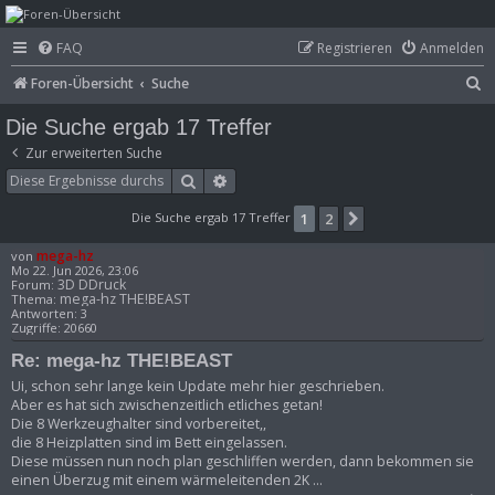
mega-hz - classic
FAQ
Registrieren
Anmelden
computer &
S
Foren-Übersicht
Suche
electronics
u
Die Suche ergab 17 Treffer
c
Zur erweiterten Suche
h
Suche
Erweiterte Suche
e
Die Suche ergab 17 Treffer
1
2
Nächste
mega-hz
von
Mo 22. Jun 2026, 23:06
3D DDruck
Forum:
mega-hz THE!BEAST
Thema:
Antworten:
3
Zugriffe:
20660
Re: mega-hz THE!BEAST
Ui, schon sehr lange kein Update mehr hier geschrieben.
Aber es hat sich zwischenzeitlich etliches getan!
Die 8 Werkzeughalter sind vorbereitet,,
die 8 Heizplatten sind im Bett eingelassen.
Diese müssen nun noch plan geschliffen werden, dann bekommen sie
einen Überzug mit einem wärmeleitenden 2K ...