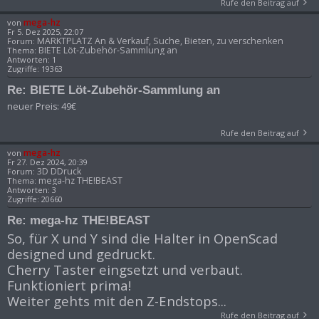
Rufe den Beitrag auf
mega-hz
von
Fr 5. Dez 2025, 22:07
MARKTPLATZ An & Verkauf, Suche, Bieten, zu verschenken
Forum:
BIETE Löt-Zubehör-Sammlung an
Thema:
Antworten:
1
Zugriffe:
19363
Re: BIETE Löt-Zubehör-Sammlung an
neuer Preis: 49€
Rufe den Beitrag auf
mega-hz
von
Fr 27. Dez 2024, 20:39
3D DDruck
Forum:
mega-hz THE!BEAST
Thema:
Antworten:
3
Zugriffe:
20660
Re: mega-hz THE!BEAST
So, für X und Y sind die Halter in OpenScad
designed und gedruckt.
Cherry Taster eingsetzt und verbaut.
Funktioniert prima!
Weiter gehts mit den Z-Endstops...
Rufe den Beitrag auf