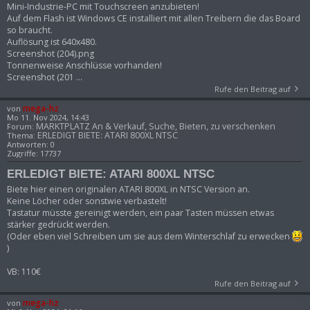
Mini-Industrie-PC mit Touchscreen anzubieten!
Auf dem Flash ist Windows CE installiert mit allen Treibern die das Board
so braucht.
Auflösung ist 640x480.
Screenshot (204).png
Tonnenweise Anschlüsse vorhanden!
Screenshot (201 ...
Rufe den Beitrag auf
mega-hz
von
Mo 11. Nov 2024, 14:43
MARKTPLATZ An & Verkauf, Suche, Bieten, zu verschenken
Forum:
ERLEDIGT BIETE: ATARI 800XL NTSC
Thema:
Antworten:
0
Zugriffe:
17737
ERLEDIGT BIETE: ATARI 800XL NTSC
Biete hier einen originalen ATARI 800XL in NTSC Version an.
Keine Löcher oder sonstwie verbastelt!
Tastatur müsste gereinigt werden, ein paar Tasten müssen etwas
stärker gedrückt werden.
(Oder eben viel Schreiben um sie aus dem Winterschlaf zu erwecken
)
VB: 110€
Rufe den Beitrag auf
mega-hz
von