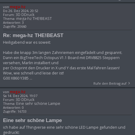
mega-hz
von
Do 26. Dez 2024, 20:52
3D DDruck
Forum:
mega-hz THE!BEAST
Thema:
Antworten:
3
Zugriffe:
20660
Re: mega-hz THE!BEAST
Heiligabend war es soweit:
Habe die knapp 3m langen Zahnriemen eingefädelt und gespannt.
Dann ein BigTreeTech Octopus V1.1 Board mit DRV8825 Steppern
versehen, Marlin installiert und
per Octoprint den Drucker in X und Y das erste Mal fahren lassen!
Wow, wie schnell und leise der ist!
G00 X860 Y385 ...
Rufe den Beitrag auf
mega-hz
von
Sa 14. Dez 2024, 19:07
3D DDruck
Forum:
Eine sehr schöne Lampe
Thema:
Antworten:
0
Zugriffe:
16733
Eine sehr schöne Lampe
ich habe auf Thingverse eine sehr schöne LED Lampe gefunden und
gedruckt: