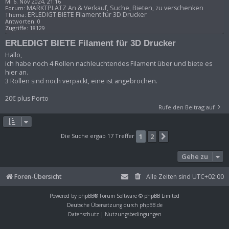
Mi 6. Nov 2024, 21:16
MARKTPLATZ An & Verkauf, Suche, Bieten, zu verschenken
Forum:
ERLEDIGT BIETE Filament für 3D Drucker
Thema:
Antworten:
0
Zugriffe:
18129
ERLEDIGT BIETE Filament für 3D Drucker
Hallo,
ich habe noch 4 Rollen nachleuchtendes Filament über und biete es
hier an.
3 Rollen sind noch verpackt, eine ist angebrochen.
20€ plus Porto
Rufe den Beitrag auf
Die Suche ergab 17 Treffer
1
2
Nächste
Gehe zu
Foren-Übersicht
Alle Zeiten sind
UTC+02:00
Powered by
phpBB
® Forum Software © phpBB Limited
Deutsche Übersetzung durch
phpBB.de
Datenschutz
|
Nutzungsbedingungen