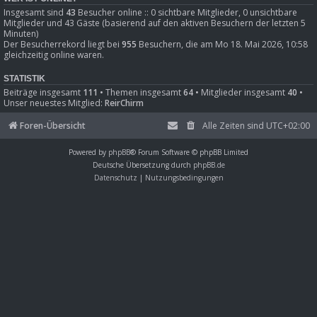
Insgesamt sind
43
Besucher online :: 0 sichtbare Mitglieder, 0 unsichtbare
Mitglieder und 43 Gäste (basierend auf den aktiven Besuchern der letzten 5
Minuten)
Der Besucherrekord liegt bei
955
Besuchern, die am Mo 18. Mai 2026, 10:58
gleichzeitig online waren.
STATISTIK
Beiträge insgesamt
111
• Themen insgesamt
64
• Mitglieder insgesamt
40
•
Unser neuestes Mitglied:
ReirChirm
Foren-Übersicht
Alle Zeiten sind
UTC+02:00
Powered by
phpBB
® Forum Software © phpBB Limited
Deutsche Übersetzung durch
phpBB.de
Datenschutz
|
Nutzungsbedingungen