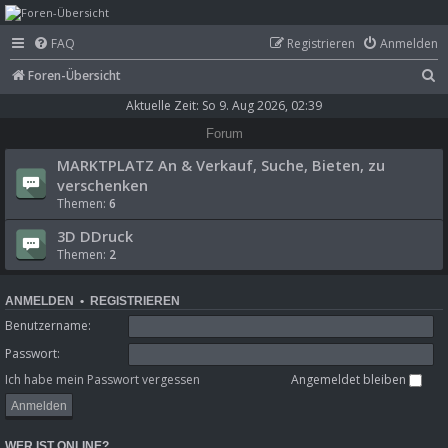
mega-hz - classic
FAQ
Registrieren
Anmelden
computer &
S
Foren-Übersicht
electronics
u
Aktuelle Zeit: So 9. Aug 2026, 02:39
c
Forum
h
MARKTPLATZ An & Verkauf, Suche, Bieten, zu
e
verschenken
Themen:
6
3D DDruck
Themen:
2
ANMELDEN
•
REGISTRIEREN
Benutzername:
Passwort:
Ich habe mein Passwort vergessen
Angemeldet bleiben
WER IST ONLINE?