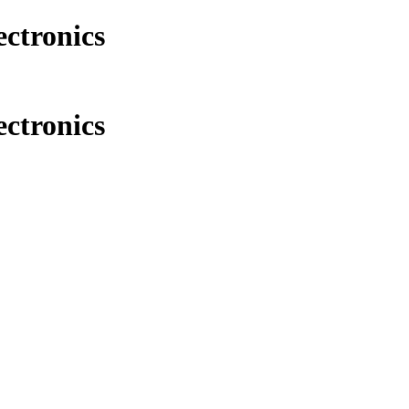
ectronics
ectronics