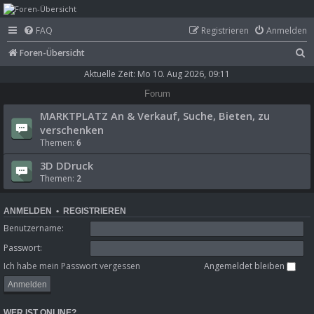
mega-hz - classic
FAQ
Registrieren
Anmelden
computer &
S
Foren-Übersicht
electronics
u
Aktuelle Zeit: Mo 10. Aug 2026, 09:11
c
Forum
h
MARKTPLATZ An & Verkauf, Suche, Bieten, zu
e
verschenken
Themen:
6
3D DDruck
Themen:
2
ANMELDEN
•
REGISTRIEREN
Benutzername:
Passwort:
Ich habe mein Passwort vergessen
Angemeldet bleiben
WER IST ONLINE?