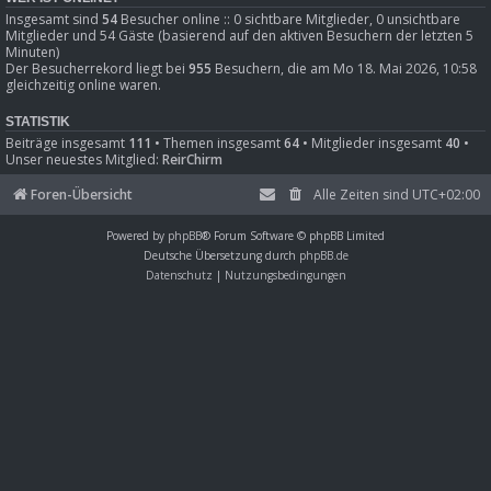
Insgesamt sind
54
Besucher online :: 0 sichtbare Mitglieder, 0 unsichtbare
Mitglieder und 54 Gäste (basierend auf den aktiven Besuchern der letzten 5
Minuten)
Der Besucherrekord liegt bei
955
Besuchern, die am Mo 18. Mai 2026, 10:58
gleichzeitig online waren.
STATISTIK
Beiträge insgesamt
111
• Themen insgesamt
64
• Mitglieder insgesamt
40
•
Unser neuestes Mitglied:
ReirChirm
Foren-Übersicht
Alle Zeiten sind
UTC+02:00
Powered by
phpBB
® Forum Software © phpBB Limited
Deutsche Übersetzung durch
phpBB.de
Datenschutz
|
Nutzungsbedingungen