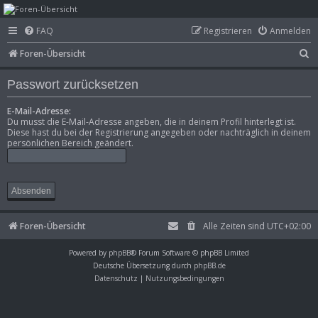
mega-hz - classic
FAQ
Registrieren
Anmelden
computer &
S
Foren-Übersicht
electronics
u
Passwort zurücksetzen
c
h
E-Mail-Adresse:
Du musst die E-Mail-Adresse angeben, die in deinem Profil hinterlegt ist.
e
Diese hast du bei der Registrierung angegeben oder nachträglich in deinem
persönlichen Bereich geändert.
Foren-Übersicht
Alle Zeiten sind
UTC+02:00
Powered by
phpBB
® Forum Software © phpBB Limited
Deutsche Übersetzung durch
phpBB.de
Datenschutz
|
Nutzungsbedingungen