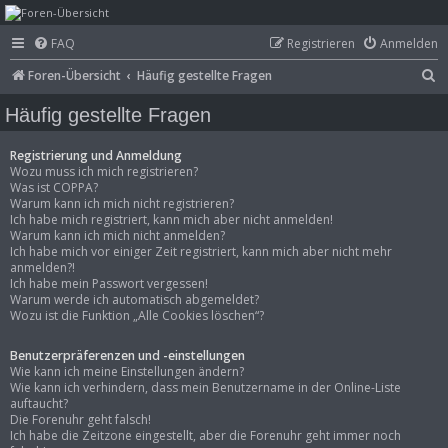
mega-hz - classic
FAQ
Registrieren
Anmelden
computer &
S
Foren-Übersicht
Häufig gestellte Fragen
electronics
u
Häufig gestellte Fragen
c
h
Registrierung und Anmeldung
Wozu muss ich mich registrieren?
e
Was ist COPPA?
Warum kann ich mich nicht registrieren?
Ich habe mich registriert, kann mich aber nicht anmelden!
Warum kann ich mich nicht anmelden?
Ich habe mich vor einiger Zeit registriert, kann mich aber nicht mehr
anmelden?!
Ich habe mein Passwort vergessen!
Warum werde ich automatisch abgemeldet?
Wozu ist die Funktion „Alle Cookies löschen“?
Benutzerpräferenzen und -einstellungen
Wie kann ich meine Einstellungen ändern?
Wie kann ich verhindern, dass mein Benutzername in der Online-Liste
auftaucht?
Die Forenuhr geht falsch!
Ich habe die Zeitzone eingestellt, aber die Forenuhr geht immer noch